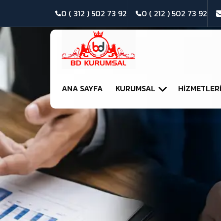
0 ( 312 ) 502 73 92
0 ( 212 ) 502 73 92
ANA SAYFA
KURUMSAL
HIZMETLER